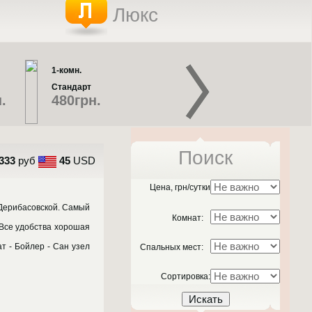
Люкс
1-комн.
2-комн.
Стандарт
Люкс
.
480грн.
720грн.
Поиск
333
руб
45
USD
1-комн.
2-комн.
Эконом
Люкс
Цена, грн/сутки
300грн.
700грн.
 Дерибасовской. Самый
Комнат:
Все удобства хорошая
т - Бойлер - Сан узел
Спальных мест:
Сортировка: