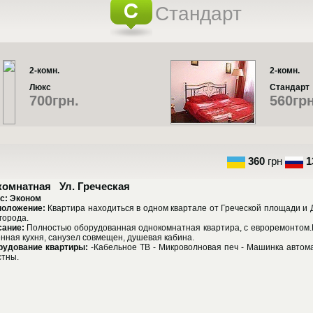
Стандарт
2-комн.
2-комн.
Люкс
Стандарт
700грн.
560грн
360
грн
1
 комнатная
Ул. Греческая
: Эконом
положение:
Квартира находиться в одном квартале от Греческой площади и
города.
сание:
Полностью оборудованная однокомнатная квартира, с евроремонтом.
нная кухня, санузел совмещен, душевая кабина.
рудование квартиры:
-Кабельное ТВ - Микроволновая печ - Машинка автома
стны.