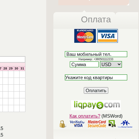
Оплата
+38 (063) 735-07-90; +38 
Например: +380501112233
7
28
29
30
31
Как оплатить?
(MSWord)