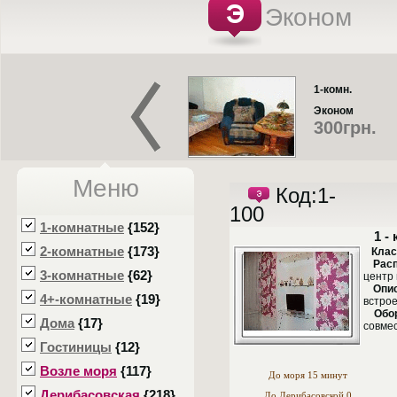
Эконом
1-комн.
Эконом
300грн.
Меню
Код:1-
100
3-комн.
1-комнатные
{152}
Стандарт
1 -
960грн.
2-комнатные
{173}
Класс
Рас
3-комнатные
{62}
центр 
Опи
4+-комнатные
{19}
встрое
Обо
Дома
{17}
совме
Гостиницы
{12}
Возле моря
{117}
До моря 15 минут
Дерибасовская
{218}
До Дерибасовской 0