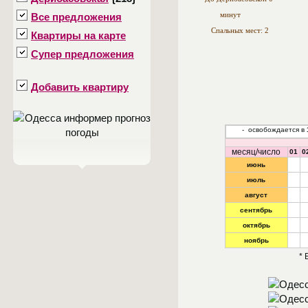
Все предложения
минут
Спальных мест: 2
Квартиры на карте
Супер предложения
Добавить квартиру
- освобождается в
месяц/число
01
0
июнь
июль
август
сентябрь
октябрь
ноябрь
* 