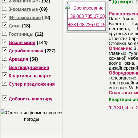
2-комнатные
{192}
"
До моря:
3-комнатные
{69}
Расположен
4+-комнатные
{18}
Пале-Рояль,
Балета . Ря
Дома
{18}
лестница, 
круглосуточ
Гостиницы
{12}
стриптиз бар
Возле моря
{144}
Стоянка во д
Описание:
3 
Дерибасовская
{227}
главных тур
кожаной мебе
Аркадия
{54}
возле окна,
Все предложения
дизайнерский
Оборудован
Квартиры на карте
телевидение
электрочайни
Супер предложения
интернет Wi-
Спальных ме
Добавить квартиру
Квартиры р
1-130
4-5
,
,