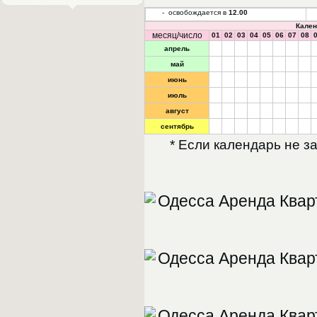
- освобождается в
12.00
Кален
месяц/число
01
02
03
04
05
06
07
08
апрель
май
июнь
июль
август
сентябрь
* Если календарь не з